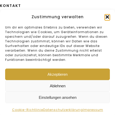
KONTAKT
Aeulestrasse 2
Zustimmung verwalten
FL-9490 Vaduz
+423 232 25 64
Um dir ein optimales Erlebnis zu bieten, verwenden wir
Technologien wie Cookies, um Geräteinformationen zu
speichern und/oder darauf zuzugreifen. Wenn du diesen
Technologien zustimmst, können wir Daten wie das
Surfverhalten oder eindeutige IDs auf dieser Website
verarbeiten. Wenn du deine Zustimmung nicht erteilst
oder zurückziehst, können bestimmte Merkmale und
Funktionen beeinträchtigt werden.
AGB
Impressum
Akzeptieren
Cookie-Richtlinie
Datenschutzerklärung
Ablehnen
Copyright © 2026 Ospelt Uhren und Schmuck AG. Alle Rechte
vorbehalten.
Einstellungen ansehen
Cookie-Richtlinie
Datenschutzerklärung
Impressum