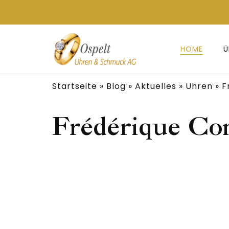
HOME
Ü
Startseite
»
Blog
»
Aktuelles
»
Uhren
»
F
Frédérique Co