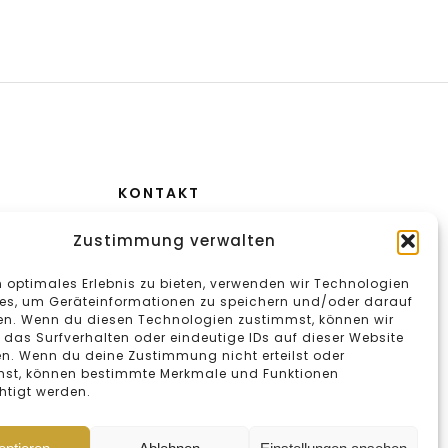
KONTAKT
Aeulestrasse 2
Zustimmung verwalten
FL-9490 Vaduz
n optimales Erlebnis zu bieten, verwenden wir Technologien
+423 232 25 64
es, um Geräteinformationen zu speichern und/oder darauf
en. Wenn du diesen Technologien zustimmst, können wir
 das Surfverhalten oder eindeutige IDs auf dieser Website
en. Wenn du deine Zustimmung nicht erteilst oder
hst, können bestimmte Merkmale und Funktionen
htigt werden.