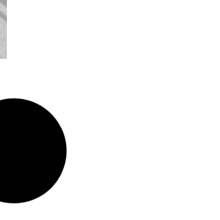
COVER WATCHES Swiss Made
F