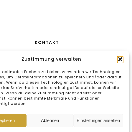
KONTAKT
Aeulestrasse 2
Zustimmung verwalten
FL-9490 Vaduz
n optimales Erlebnis zu bieten, verwenden wir Technologien
+423 232 25 64
es, um Geräteinformationen zu speichern und/oder darauf
en. Wenn du diesen Technologien zustimmst, können wir
 das Surfverhalten oder eindeutige IDs auf dieser Website
en. Wenn du deine Zustimmung nicht erteilst oder
hst, können bestimmte Merkmale und Funktionen
htigt werden.
eptieren
Ablehnen
Einstellungen ansehen