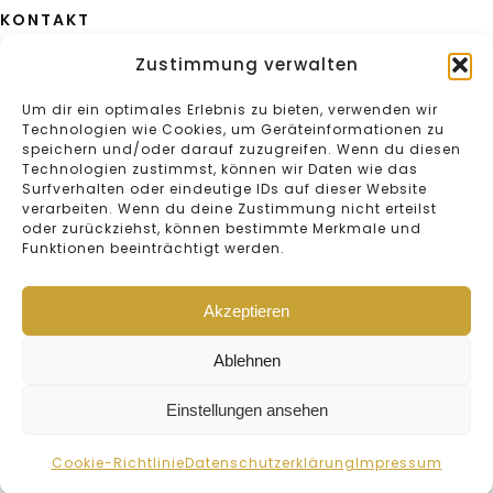
KONTAKT
Aeulestrasse 2
Zustimmung verwalten
FL-9490 Vaduz
+423 232 25 64
Um dir ein optimales Erlebnis zu bieten, verwenden wir
Technologien wie Cookies, um Geräteinformationen zu
speichern und/oder darauf zuzugreifen. Wenn du diesen
Technologien zustimmst, können wir Daten wie das
Surfverhalten oder eindeutige IDs auf dieser Website
verarbeiten. Wenn du deine Zustimmung nicht erteilst
oder zurückziehst, können bestimmte Merkmale und
Funktionen beeinträchtigt werden.
AGB
Impressum
Akzeptieren
Cookie-Richtlinie
Datenschutzerklärung
Ablehnen
Copyright © 2026 Ospelt Uhren und Schmuck AG. Alle Rechte
vorbehalten.
Einstellungen ansehen
Cookie-Richtlinie
Datenschutzerklärung
Impressum